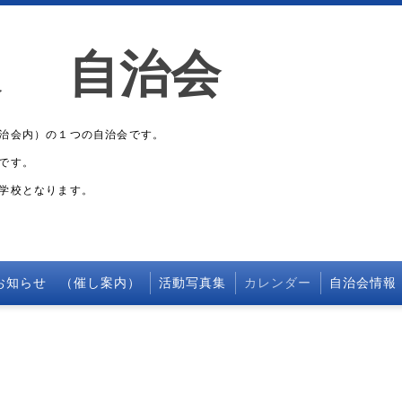
東 自治会
治会内）の１つの自治会です。
です。
学校となります。
お知らせ （催し案内）
活動写真集
カレンダー
自治会情報