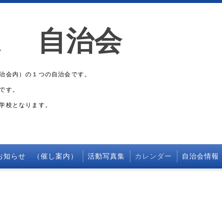
東 自治会
治会内）の１つの自治会です。
です。
学校となります。
お知らせ （催し案内）
活動写真集
カレンダー
自治会情報