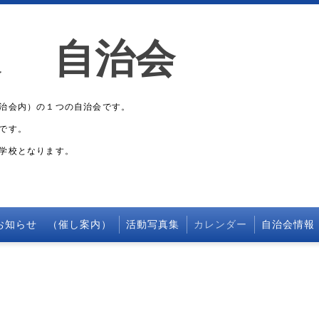
東 自治会
治会内）の１つの自治会です。
です。
学校となります。
お知らせ （催し案内）
活動写真集
カレンダー
自治会情報